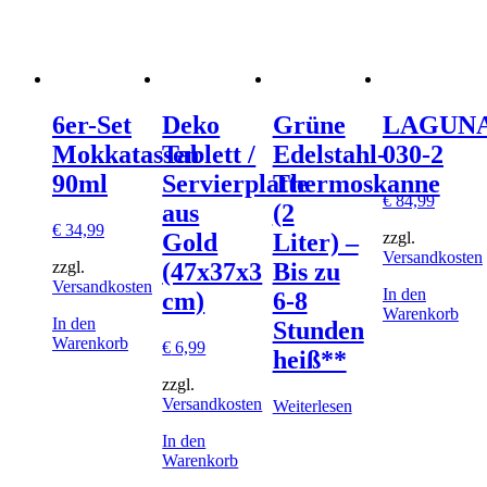
6er-Set
Deko
Grüne
LAGUN
Mokkatassen
Tablett /
Edelstahl-
030-2
90ml
Servierplatte
Thermoskanne
€
84,99
aus
(2
€
34,99
zzgl.
Gold
Liter) –
Versandkosten
zzgl.
(47x37x3
Bis zu
Versandkosten
In den
cm)
6-8
Warenkorb
In den
Stunden
Warenkorb
€
6,99
heiß**
zzgl.
Versandkosten
Weiterlesen
In den
Warenkorb