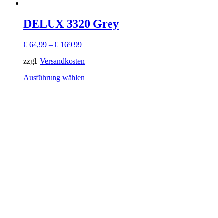
DELUX 3320 Grey
€
64,99
–
€
169,99
zzgl.
Versandkosten
Dieses
Ausführung wählen
Produkt
weist
mehrere
Varianten
auf.
Die
Optionen
können
auf
der
Produktseite
gewählt
werden