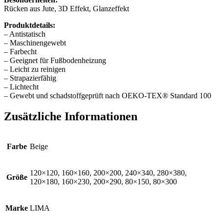
Rücken aus Jute, 3D Effekt, Glanzeffekt
Produktdetails:
– Antistatisch
– Maschinengewebt
– Farbecht
– Geeignet für Fußbodenheizung
– Leicht zu reinigen
– Strapazierfähig
– Lichtecht
– Gewebt und schadstoffgeprüft nach OEKO-TEX® Standard 100
Zusätzliche Informationen
Farbe
Beige
120×120, 160×160, 200×200, 240×340, 280×380,
Größe
120×180, 160×230, 200×290, 80×150, 80×300
Marke
LIMA