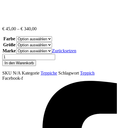
€
45,00
–
€
340,00
Farbe
Größe
Marke
Zurücksetzen
LIMA
4050
In den Warenkorb
Light
Grey
SKU
N/A
Kategorie
Teppiche
Schlagwort
Teppich
Menge
Facebook-f