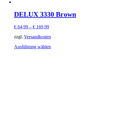
DELUX 3330 Brown
€
64,99
–
€
169,99
zzgl.
Versandkosten
Dieses
Ausführung wählen
Produkt
weist
mehrere
Varianten
auf.
Die
Optionen
können
auf
der
Produktseite
gewählt
werden