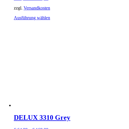
zzgl.
Versandkosten
Dieses
Ausführung wählen
Produkt
weist
mehrere
Varianten
auf.
Die
Optionen
können
auf
der
Produktseite
gewählt
werden
DELUX 3310 Grey