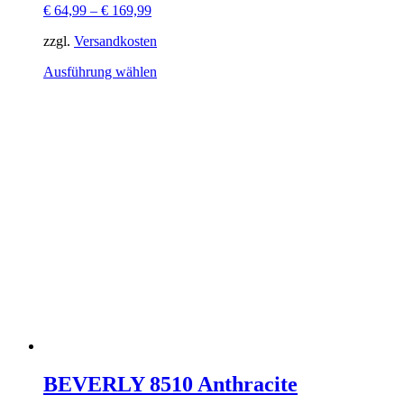
€
64,99
–
€
169,99
zzgl.
Versandkosten
Dieses
Ausführung wählen
Produkt
weist
mehrere
Varianten
auf.
Die
Optionen
können
auf
der
Produktseite
gewählt
werden
BEVERLY 8510 Anthracite