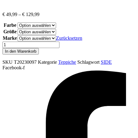
€
49,99
–
€
129,99
Farbe
Größe
Marke
Zurücksetzen
SIDE
245
In den Warenkorb
Brown
Menge
SKU
T20230097
Kategorie
Teppiche
Schlagwort
SIDE
Facebook-f