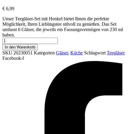
€
6,99
Unser Teegläser-Set mit Henkel bietet Ihnen die perfekte
Möglichkeit, Ihren Lieblingstee stilvoll zu genießen. Das Set
umfasst 6 Gläser, die jeweils ein Fassungsvermögen von 230 ml
haben.
Teegläser-
Set
In den Warenkorb
mit
SKU
20230051
Kategorien
Gläser
,
Küche
Schlagwort
Teegläser
Henkel
Facebook-f
6
stk
220
ml
Menge